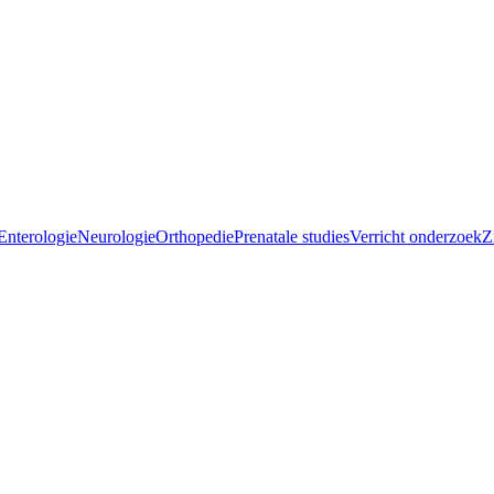
Enterologie
Neurologie
Orthopedie
Prenatale studies
Verricht onderzoek
Z