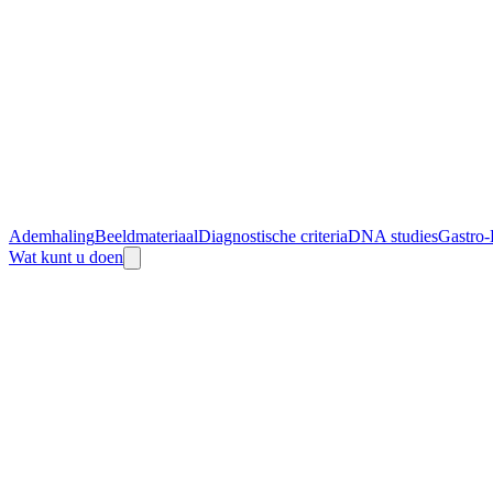
Ademhaling
Beeldmateriaal
Diagnostische criteria
DNA studies
Gastro-
Wat kunt u doen